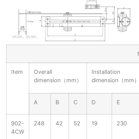
Item
Overall
Installation
dimension（mm）
dimension（mm
A
B
C
D
E
902-
248
42
52
19
230
4CW